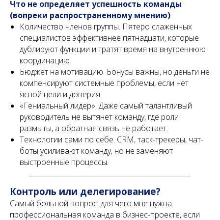
Что не определяет успешность команды
(вопреки распространенному мнению)
Количество членов группы. Пятеро слаженных
специалистов эффективнее пятнадцати, которые
Политика обработки персональных данных
дублируют функции и тратят время на внутреннюю
Meta и Instagram признаны экстремистскими
организациями и запрещены на территории РФ
координацию.
Бюджет на мотивацию. Бонусы важны, но деньги не
компенсируют системные проблемы, если нет
ясной цели и доверия.
«Гениальный лидер». Даже самый талантливый
руководитель не вытянет команду, где роли
размыты, а обратная связь не работает.
Технологии сами по себе. CRM, таск-трекеры, чат-
боты усиливают команду, но не заменяют
выстроенные процессы.
Контроль или делегирование?
Самый больной вопрос: для чего мне нужна
профессиональная команда в бизнес-проекте, если