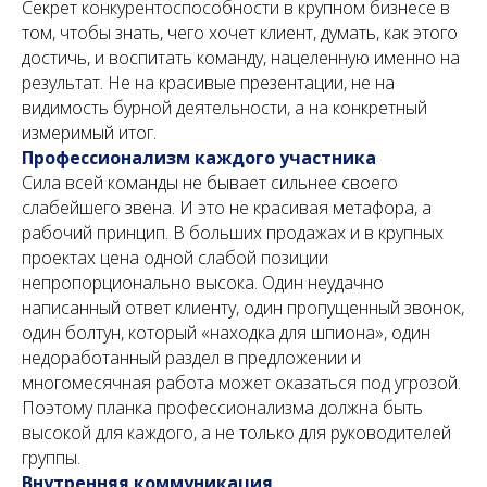
Секрет конкурентоспособности в крупном бизнесе в
том, чтобы знать, чего хочет клиент, думать, как этого
достичь, и воспитать команду, нацеленную именно на
результат. Не на красивые презентации, не на
видимость бурной деятельности, а на конкретный
измеримый итог.
Профессионализм каждого участника
Сила всей команды не бывает сильнее своего
слабейшего звена. И это не красивая метафора, а
ДМИТРИЙ CЕНДЕРОВ
рабочий принцип. В больших продажах и в крупных
проектах цена одной слабой позиции
непропорционально высока. Один неудачно
Главная
написанный ответ клиенту, один пропущенный звонок,
один болтун, который «находка для шпиона», один
Обо мне
недоработанный раздел в предложении и
Стратегические сессии
многомесячная работа может оказаться под угрозой.
Книги и учебники
Поэтому планка профессионализма должна быть
Отзывы и рекомендации
высокой для каждого, а не только для руководителей
Медиа
группы.
Внутренняя коммуникация