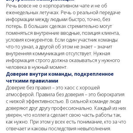
info@senderov.ru
Речь вовсе не о корпоративном чате и не об
еженедельных летучках. Речь о реальной передаче
СЕНДЕРОВ ПРО МАРКЕТИНГ
информации между людьми быстро, точно, без
потерь. В больших сделках стремительно могут
ЗАДАТЬ ВОПРОС
поменяться внутренние вводные, позиция клиента,
условия конкурентов. Если один участник команды
что-то узнал, а другой об этом не знает – значит
внутренняя коммуникация отсутствует. Нужная
информация строго должна оказываться у нужного
человека в нужный момент.
Доверие внутри команды, подкрепленное
четкими правилами
Доверие без правил – это хаос с хорошей
атмосферой. Правила без доверия – это бюрократия
с низкой эффективностью. В сильной команде люди
доверяют друг другу профессионально. Каждый из них
Заполняя форму, Вы подтверждаете
согласие на
обработку персональных данных
лиц из формы в
соответствии с
Политикой обработки персональный
уверен, что коллега сделает свою часть работы так,
данных
как нужно. При этом у всех есть понимание, кто за что
Отправить
отвечает и каковы последствия невыполнения.